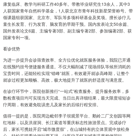
康复临床、教学与科研工作40多年。带教毕业研究生13余人，其中3
人获国家青年自然科学基金，1人获北京市青年科技新星荣誉称号。带
领课题组获国家、北京市、军队等多项科研基金及奖项。擅长诊疗儿
童生长发育、行为发育、脑发育的早期干预。国内发表论文50余篇、
国外发表论文6篇、主编专著3部、副主编专著2部、参加编著2部、获
国家专利一项。
看诊优势
为进一步提升会诊筛查效率、全方位优化就医服务体验，我院已开通
在线预约挂号便捷服务通道。不仅大幅削减了现场排队等候所消耗的
宝贵时间，还能轻松实现“错峰”就医，有效避开就诊高峰期，让整个
就诊过程更加顺畅、高效，极大地提升了就医的舒适度与满意度。
在诊疗环节中，医院创新推行“一站式”检查服务、提升服务效率，多
数检查项目均可实现当天完成、当日出具详细结果，最大限度缩短诊
疗周期，有效避免耽误患儿及家长的后续行程安排。
值得一提的是，医院周边毗邻李子坝观景平台、鹅岭二厂文创园等网
红地标，以及洪崖洞、长江索道等重庆标志性旅游景点。完成诊疗
后，家长可携娃开启“城市微度假”，在山城特有的立体景观中放松身
心，轻松实现看诊游玩两不误，让医疗关怀与城市温度相伴同行。