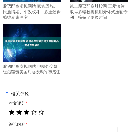
股票配资虚拟网站 家族恩怨、
线上股票配资炒股网 三爱海陵
民族情绪、军政权斗，多重逻辑
取得多辊校盘机用分体式压轮专
缠绕泰柬冲突
利，缩短了更换时间
股票配资虚拟网站 伊朗外交部
强烈谴责美国对委发动军事袭击
相关评论
本文评分
*
评论内容
*